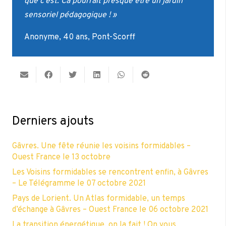
que c’est. Ca pourrait presque être un jardin
sensoriel pédagogique ! »
Anonyme, 40 ans, Pont-Scorff
Derniers ajouts
Gâvres. Une fête réunie les voisins formidables –
Ouest France le 13 octobre
Les Voisins formidables se rencontrent enfin, à Gâvres
– Le Télégramme le 07 octobre 2021
Pays de Lorient. Un Atlas formidable, un temps
d’échange à Gâvres – Ouest France le 06 octobre 2021
La transition énergétique, on la fait ! On vous